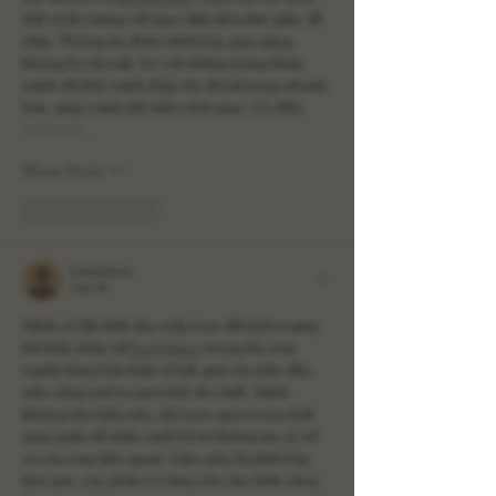
thử và ấn tượng với giao diện khá đơn giản, dễ 
nhìn. Thông tin được trình bày gọn gàng, 
không bị rối mắt. So với những trang khác 
mình đã thử, mình thấy tốc độ tải trang nhanh 
hơn, giúp mình tiết kiệm thời gian. Có điều, 
mình vẫn…
Show More
Like
Reply
bongdaso
Jan 14
Mình có lần lướt đọc mấy trao đổi trên mạng 
thì thấy nhắc tới 
bongdaso
 trong lúc mọi 
người đang bàn luận về kết quả các trận đấu, 
nên cũng mở ra xem thử cho biết. Mình 
không tìm hiểu sâu, chỉ xem qua trong thời 
gian ngắn để nhìn cách bố trí thông tin, tỷ số 
và các mục liên quan. Cảm giác là trình bày 
khá gọn, các phần rõ ràng nên đọc lướt cũng 