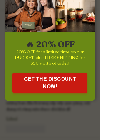
4 Comments
Write a comment...
Ibarra's: The Ultimate
Elevate Your Co
Solution for Flavorful
Chili Garlic: All 
Meals When You Have No
Zero Prep
🔥 20% OFF
Newest
Time to Cook
20% OFF for a limited time on our
xx88.com xx88.com
DUO SET, plus FREE SHIPPING for
Apr 15
$50 worth of order!
Khi đọc qua một số bài phân tích và đánh giá, 
mình thấy
xx88.com
được nhắc đến khá 
GET THE DISCOUNT
nhiều nên cũng tò mò bấm vào xem thử. 
NOW!
Mình chỉ xem nhanh để nắm bố cục tổng thể 
và cách trình bày, chưa tìm hiểu kỹ, nhưng ấn 
tượng ban đầu là trang sắp xếp gọn gàng, nội 
dung rõ ràng nên theo dõi khá dễ
Edited
Like
Reply