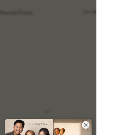
Recent Posts
See All